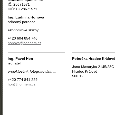
IČ: 28671571
DIČ: CZ28671571
Ing. Ludmila Honová
odborný poradce
ekonomické služby
+420 604 854 746
honova@honnem.cz
Ing. Pavel Hon
Pobočka Hradec Králov
jednatel
Jana Masaryka 2145/28C
projektování, fotografování, ...
Hradec Králové
500 12
+420 774 841 229
hon@honnem.cz