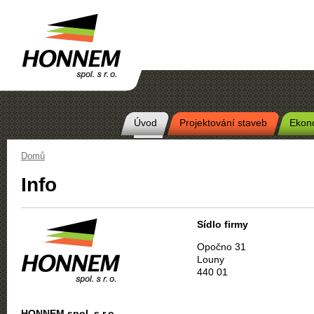
Úvod
Projektování staveb
Ekon
Main menu
Domů
Info
Sídlo firmy
Opočno 31
Louny
440 01
HONNEM spol. s.r.o.